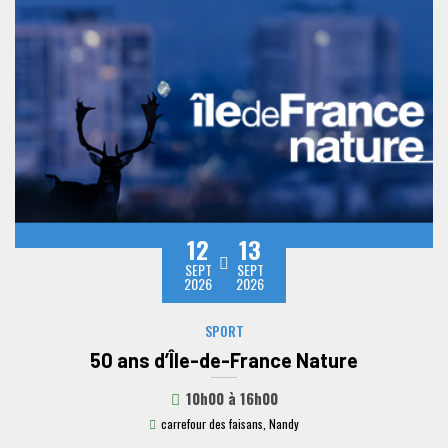
12
13
SEPT
SEPT
2026
2026
SPORT
50 ans d’Île-de-France Nature
10h00
à
16h00
carrefour des faisans, Nandy