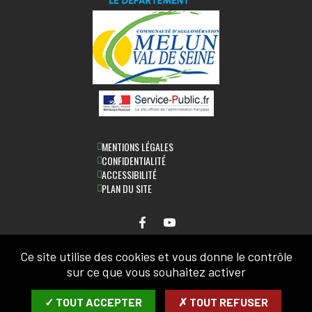
MENTIONS LÉGALES
CONFIDENTIALITÉ
ACCESSIBILITÉ
PLAN DU SITE
Ce site utilise des cookies et vous donne le contrôle
NEWSLETTER
sur ce que vous souhaitez activer
SAISIR VOTRE ADRESSE MAIL:
✓ TOUT ACCEPTER
✗ TOUT REFUSER