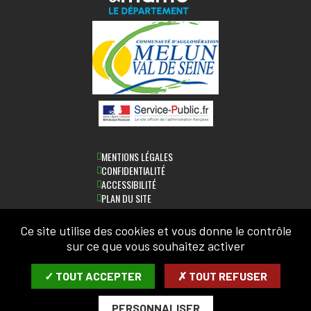
MENTIONS LÉGALES
CONFIDENTIALITÉ
ACCESSIBILITÉ
PLAN DU SITE
Ce site utilise des cookies et vous donne le contrôle
sur ce que vous souhaitez activer
NEWSLETTER
✓ TOUT ACCEPTER
✗ TOUT REFUSER
SAISIR VOTRE ADRESSE MAIL:
PERSONNALISER